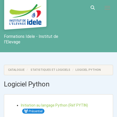
Aller au menu principal
Aller au contenu principal
Personnaliser l'interface
Toggl
Rechercher u
Formations Idele - Institut de
l'Elevage
CATALOGUE
STATISTIQUES ET LOGICIELS
LOGICIEL PYTHON
Logiciel Python
Initiation au langage Python (Réf PYTIN)
Présentiel