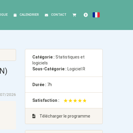
OGUE
CALENDRIER
CONTACT
FRANÇAIS
Accessibilité
Catégorie :
Statistiques et
logiciels
IN)
Sous-Catégorie :
Logiciel R
Durée :
7h
/07/2026
★★★★★
★★★★★
Satisfaction :
Télécharger le programme