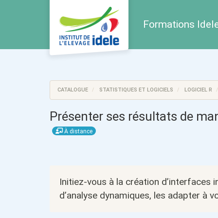
Aller au menu principal
Aller au contenu principal
Personnaliser l'interface
Formations Idele 
CATALOGUE
STATISTIQUES ET LOGICIELS
LOGICIEL R
Présenter ses résultats de ma
À distance
Initiez-vous à la création d’interfaces 
d’analyse dynamiques, les adapter à vo