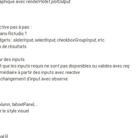
graphique avec
renderPlot
et
plotOutput
ctive pas à pas :
dans Rstudio ?
idgets :
sliderInput
,
selectInput
,
checkboxGroupInput
, etc.
x de résultats
ur des inputs
 que les inputs requis ne sont pas disponibles ou valides avec
req
rmédiaire à partir des inputs avec
reactive
n changement d'input avec
observe
olumn
,
tabsetPanel
,
…
 le style visuel
obal.R