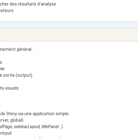
icher des résultats d'analyse
icateurs
nnement général :
es
mple
de sortie (output)
s visuels
e Shiny via une application simple :
rver, global)
idPage
,
sidebarLayout
,
titlePanel
…
)
erInput