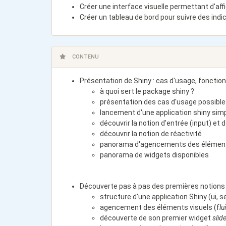
Créer une interface visuelle permettant d'aff
Créer un tableau de bord pour suivre des ind
CONTENU
Présentation de Shiny : cas d'usage, fonctio
à quoi sert le package shiny
?
présentation des cas d'usage possibl
lancement d'une application shiny si
découvrir la notion d'entrée (input) et 
découvrir la notion de réactivité
panorama d'agencements des élément
panorama de widgets disponibles
Découverte pas à pas des premières notions d
structure d'une application Shiny (ui, se
agencement des éléments visuels (
f
lu
découverte de son premier widget
slid