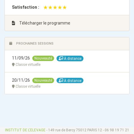
★★★★★
★★★★★
Satisfaction :
Télécharger le programme
PROCHAINES SESSIONS
11/09/26
Nouveauté
À distance
Classe virtuelle
20/11/26
Nouveauté
À distance
Classe virtuelle
INSTITUT DE L'ELEVAGE
- 149 rue de Bercy 75012 PARIS 12 - 06 98 19 71 21