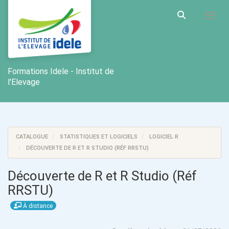
Aller au menu principal
Aller au contenu principal
Personnaliser l'interface
Toggl
Rechercher u
Formations Idele - Institut de
l'Elevage
CATALOGUE
STATISTIQUES ET LOGICIELS
LOGICIEL R
DÉCOUVERTE DE R ET R STUDIO (RÉF RRSTU)
Découverte de R et R Studio (Réf
RRSTU)
À distance