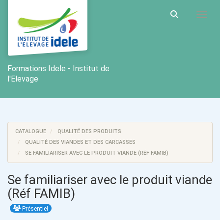
Aller au menu principal
Aller au contenu principal
Personnaliser l'interface
Toggl
Rechercher u
Formations Idele - Institut de
l'Elevage
CATALOGUE
QUALITÉ DES PRODUITS
QUALITÉ DES VIANDES ET DES CARCASSES
SE FAMILIARISER AVEC LE PRODUIT VIANDE (RÉF FAMIB)
Se familiariser avec le produit viande
(Réf FAMIB)
Présentiel