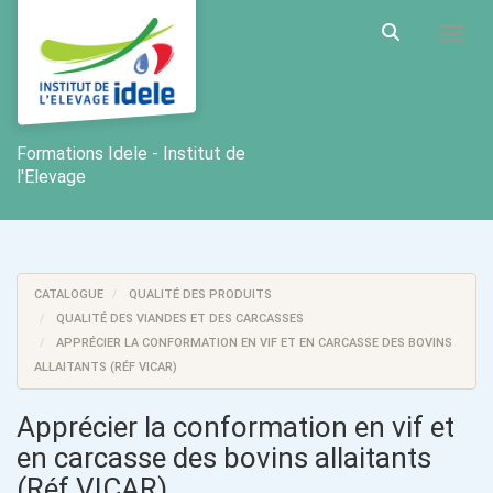
Aller au menu principal
Aller au contenu principal
Personnaliser l'interface
Toggl
Rechercher u
Formations Idele - Institut de
l'Elevage
CATALOGUE
QUALITÉ DES PRODUITS
QUALITÉ DES VIANDES ET DES CARCASSES
APPRÉCIER LA CONFORMATION EN VIF ET EN CARCASSE DES BOVINS
ALLAITANTS (RÉF VICAR)
Apprécier la conformation en vif et
en carcasse des bovins allaitants
(Réf VICAR)