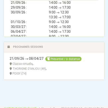
21/09/26 :
14:00 → 16:00
29/09/26 :
14:00 → 17:30
30/09/26 :
9:00 → 12:30
13:30 → 17:00
01/10/26 :
9:00 → 12:30
30/03/27 :
14:00 → 16:00
06/04/27 :
14:00 → 17:30
07/04/27 :
9:00 → 12:30
13:30 → 17:00
08/04/27 :
9:00 → 12:30
PROCHAINES SESSIONS
21/09/26 → 08/04/27
Présentiel / à distance
,
Classe virtuelle
,
THORIGNE D'ANJOU (49)
POISY (74)