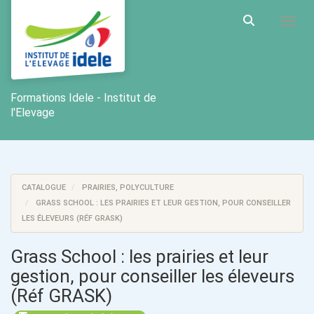
Aller au menu principal
Aller au contenu principal
Personnaliser l'interface
Toggl
Rechercher u
Formations Idele - Institut de
l'Elevage
CATALOGUE
PRAIRIES, POLYCULTURE
GRASS SCHOOL : LES PRAIRIES ET LEUR GESTION, POUR CONSEILLER
LES ÉLEVEURS (RÉF GRASK)
Grass School : les prairies et leur
gestion, pour conseiller les éleveurs
(Réf GRASK)