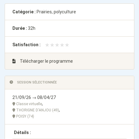
Catégorie :
Prairies, polyculture
Durée :
32h
★★★★★
★★★★★
Satisfaction :
Télécharger le programme
SESSION SÉLECTIONNÉE
21/09/26 → 08/04/27
,
Classe virtuelle
,
THORIGNE D'ANJOU (49)
POISY (74)
Détails :