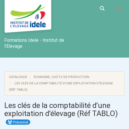
Aller au menu principal
Aller au contenu principal
Personnaliser l'interface
Toggl
Rechercher u
Formations Idele - Institut de
l'Elevage
CATALOGUE
ECONOMIE, COÛTS DE PRODUCTION
LES CLÉS DE LA COMPTABILITÉ D'UNE EXPLOITATION D'ÉLEVAGE
(RÉF TABLO)
Les clés de la comptabilité d'une
exploitation d'élevage (Réf TABLO)
Présentiel