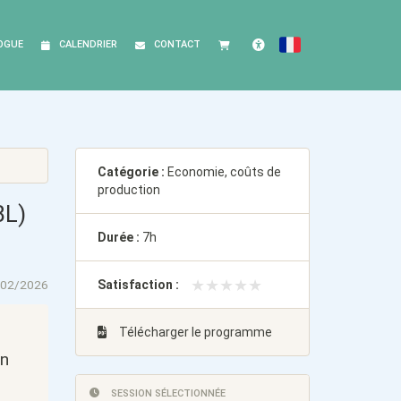
OGUE
CALENDRIER
CONTACT
FRANÇAIS
Accessibilité
Catégorie :
Economie, coûts de
production
BL)
Durée :
7h
★★★★★
★★★★★
/02/2026
Satisfaction :
Télécharger le programme
on
SESSION SÉLECTIONNÉE