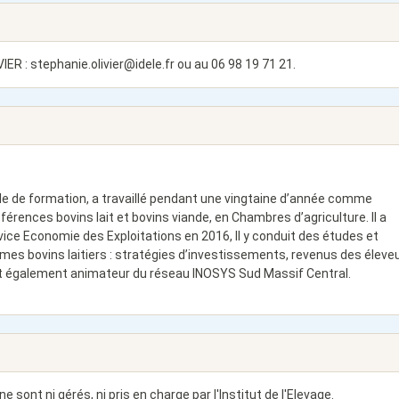
VIER :
stephanie.olivier@idele.fr
ou au 06 98 19 71 21.
le de formation, a travaillé pendant une vingtaine d’année comme
éférences bovins lait et bovins viande, en Chambres d’agriculture. Il a
ervice Economie des Exploitations en 2016, Il y conduit des études et
es bovins laitiers : stratégies d’investissements, revenus des éleve
 est également animateur du réseau INOSYS Sud Massif Central.
 sont ni gérés, ni pris en charge par l'Institut de l'Elevage.