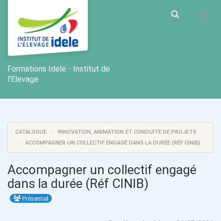
Aller au menu principal
Aller au contenu principal
Personnaliser l'interface
Toggl
Rechercher u
Formations Idele - Institut de
l'Elevage
CATALOGUE
INNOVATION, ANIMATION ET CONDUITE DE PROJETS
ACCOMPAGNER UN COLLECTIF ENGAGÉ DANS LA DURÉE (RÉF CINIB)
Accompagner un collectif engagé
dans la durée (Réf CINIB)
Présentiel