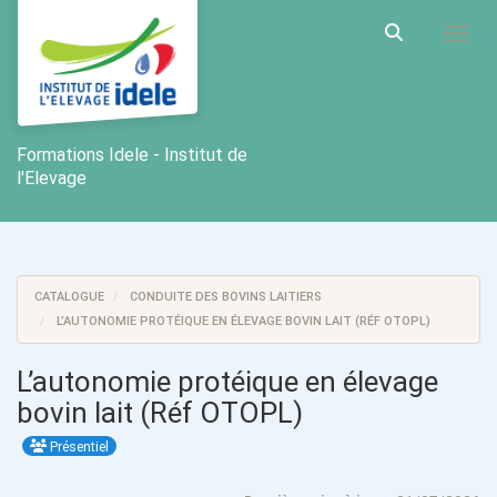
Aller au menu principal
Aller au contenu principal
Personnaliser l'interface
Toggl
Rechercher u
Formations Idele - Institut de
l'Elevage
CATALOGUE
CONDUITE DES BOVINS LAITIERS
L’AUTONOMIE PROTÉIQUE EN ÉLEVAGE BOVIN LAIT (RÉF OTOPL)
L’autonomie protéique en élevage
bovin lait (Réf OTOPL)
Présentiel