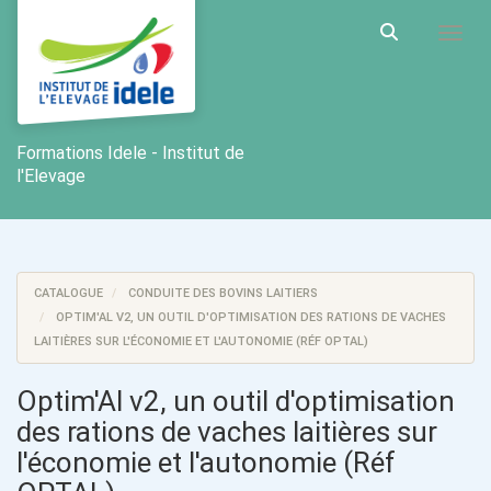
Aller au menu principal
Aller au contenu principal
Personnaliser l'interface
Toggl
Rechercher u
Formations Idele - Institut de
l'Elevage
CATALOGUE
CONDUITE DES BOVINS LAITIERS
OPTIM'AL V2, UN OUTIL D'OPTIMISATION DES RATIONS DE VACHES
LAITIÈRES SUR L'ÉCONOMIE ET L'AUTONOMIE (RÉF OPTAL)
Optim'Al v2, un outil d'optimisation
des rations de vaches laitières sur
l'économie et l'autonomie (Réf