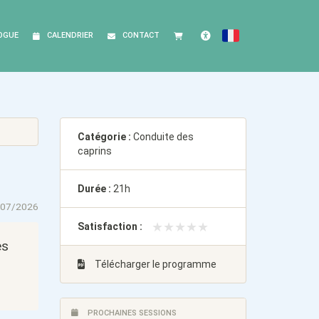
OGUE
CALENDRIER
CONTACT
FRANÇAIS
Accessibilité
Catégorie :
Conduite des
caprins
Durée :
21h
/07/2026
★★★★★
★★★★★
Satisfaction :
es
Télécharger le programme
PROCHAINES SESSIONS