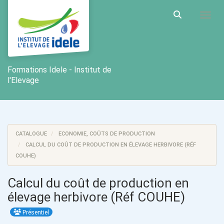
Aller au menu principal
Aller au contenu principal
Personnaliser l'interface
Toggl
Rechercher u
Formations Idele - Institut de
l'Elevage
CATALOGUE
ECONOMIE, COÛTS DE PRODUCTION
CALCUL DU COÛT DE PRODUCTION EN ÉLEVAGE HERBIVORE (RÉF
COUHE)
Calcul du coût de production en
élevage herbivore (Réf COUHE)
Présentiel