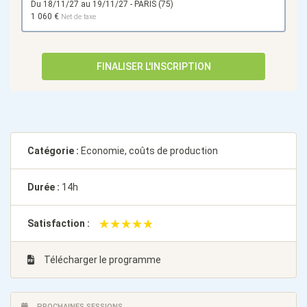
du 18/11/27 au 19/11/27 - PARIS (75)
1 060 €
Net de taxe
FINALISER L'INSCRIPTION
Catégorie :
Economie, coûts de production
Durée :
14h
★★★★★
★★★★★
Satisfaction :
Télécharger le programme
PROCHAINES SESSIONS